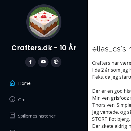
Crafters.dk - 10 År
elias_cs's 
Crafters har være
I de 2 år som jeg 
F.eks. da jeg star
Home
Der er en god his
Min ven grisfodz 
Om
Thors ven. Simple
Jeg ventede, og så
Spillernes historier
STORT flot bjerg.
Der skete aldrig 