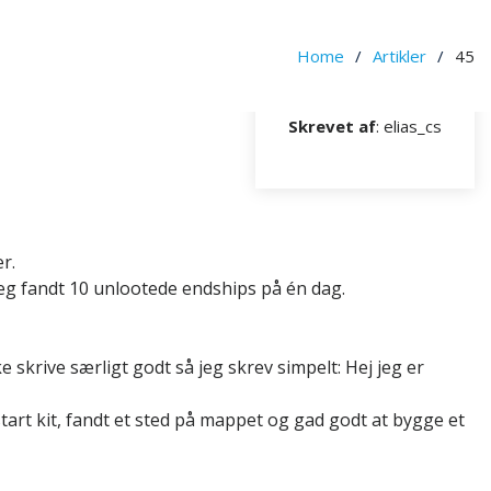
Home
Artikler
45
Skrevet af
: elias_cs
r.
a jeg fandt 10 unlootede endships på én dag.
 skrive særligt godt så jeg skrev simpelt: Hej jeg er
 start kit, fandt et sted på mappet og gad godt at bygge et