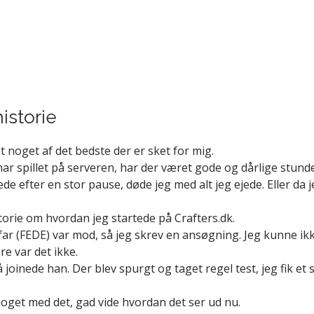
historie
t noget af det bedste der er sket for mig.
har spillet på serveren, har der været gode og dårlige stunde
tede efter en stor pause, døde jeg med alt jeg ejede. Eller d
torie om hvordan jeg startede på Crafters.dk.
far (FEDE) var mod, så jeg skrev en ansøgning. Jeg kunne ikke
re var det ikke.
 joinede han. Der blev spurgt og taget regel test, jeg fik et
noget med det, gad vide hvordan det ser ud nu.